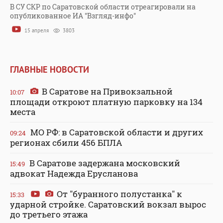
В СУ СКР по Саратовской области отреагировали на
опубликованное ИА "Взгляд-инфо"
15 апреля
3803
ГЛАВНЫЕ НОВОСТИ
В Саратове на Привокзальной
10:07
площади откроют платную парковку на 134
места
МО РФ: в Саратовской области и других
09:24
регионах сбили 456 БПЛА
В Саратове задержана московский
15:49
адвокат Надежда Ерусланова
От "буранного полустанка" к
15:33
ударной стройке. Саратовский вокзал вырос
до третьего этажа