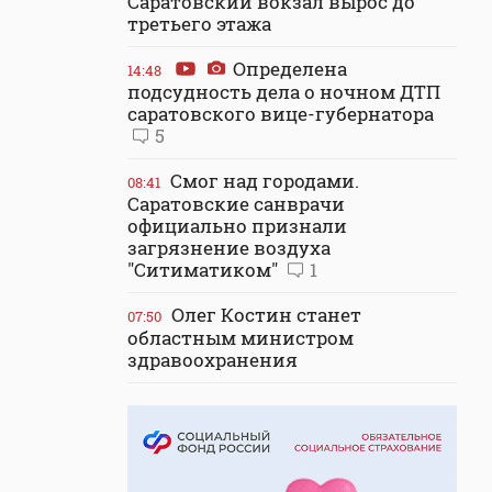
Саратовский вокзал вырос до
третьего этажа
Определена
14:48
подсудность дела о ночном ДТП
саратовского вице-губернатора
5
Смог над городами.
08:41
Саратовские санврачи
официально признали
загрязнение воздуха
"Ситиматиком"
1
Олег Костин станет
07:50
областным министром
здравоохранения