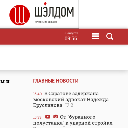
8 августа
09:56
ГЛАВНЫЕ НОВОСТИ
мм и
В Саратове задержана
15:49
московский адвокат Надежда
Ерусланова
2
От "буранного
15:33
полустанка" к ударной стройке.