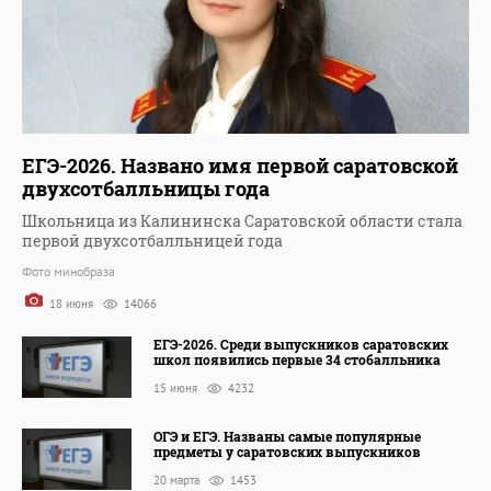
ЕГЭ-2026. Названо имя первой саратовской
двухсотбалльницы года
Школьница из Калининска Саратовской области стала
первой двухсотбалльницей года
Фото минобраза
18 июня
14066
ЕГЭ-2026. Среди выпускников саратовских
школ появились первые 34 стобалльника
15 июня
4232
ОГЭ и ЕГЭ. Названы самые популярные
предметы у саратовских выпускников
20 марта
1453