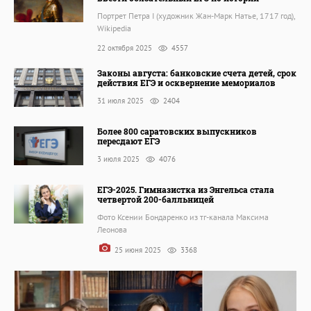
Портрет Петра I (художник Жан-Марк Натье, 1717 год),
Wikipedia
22 октября 2025
4557
Законы августа: банковские счета детей, срок
действия ЕГЭ и осквернение мемориалов
31 июля 2025
2404
Более 800 саратовских выпускников
пересдают ЕГЭ
3 июля 2025
4076
ЕГЭ-2025. Гимназистка из Энгельса стала
четвертой 200-балльницей
Фото Ксении Бондаренко из тг-канала Максима
Леонова
25 июня 2025
3368