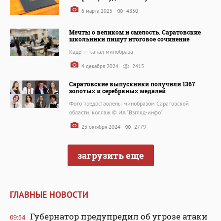
6 марта 2025
4850
Мечты о великом и смелость. Саратовские
школьники пишут итоговое сочинение
Кадр тг-канал минобраза
4 декабря 2024
2415
Саратовские выпускники получили 1367
золотых и серебряных медалей
Фото предоставлены минобразом Саратовской
области, коллаж © ИА "Взгляд-инфо"
23 октября 2024
2779
загрузить еще
ГЛАВНЫЕ НОВОСТИ
Губернатор предупредил об угрозе атаки
09:54