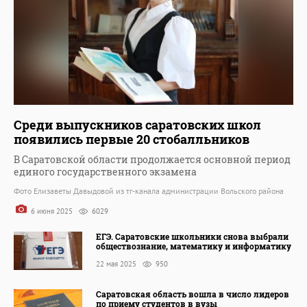
Среди выпускников саратовских школ
появились первые 20 стобалльников
В Саратовской области продолжается основной период
единого государственного экзамена
Фото Елизаветы Давыдовой из тг-канала администрации Вольского района
6 июня 2025
6029
ЕГЭ. Саратовские школьники снова выбрали
обществознание, математику и информатику
22 мая 2025
950
Саратовская область вошла в число лидеров
по приему студентов в вузы