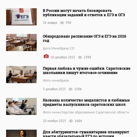
В России могут начать блокировать
публикации заданий и ответов к ЕГЭ и ОГЭ
26 января
930
Обнародовано расписание ОГЭ и ЕГЭ на 2026
год
фото Минобраза СО
10 декабря 2025
2398
Первая любовь и чужие ошибки. Саратовские
школьники пишут итоговое сочинение
Фото минобраза
3 декабря 2025
1506
Названы количество медалистов и любимые
предметы выпускников саратовских школ
Фото министерства образования Саратовской области
20 ноября 2025
1684
Для абитуриентов-гуманитариев планируют
ввести обязательный ЕГЭ по истории