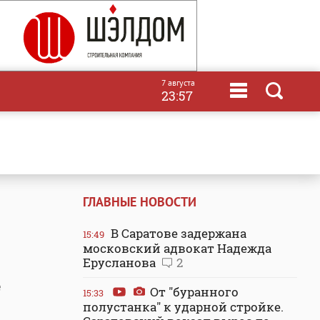
7 августа
23:57
ГЛАВНЫЕ НОВОСТИ
В Саратове задержана
15:49
московский адвокат Надежда
Ерусланова
2
е
От "буранного
15:33
полустанка" к ударной стройке.