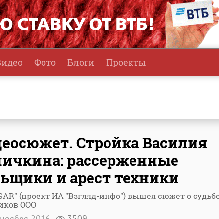
Видео
Фото
Блоги
Проекты
еосюжет. Стройка Василия
ичкина: рассерженные
ьщики и арест техники
SAR" (проект ИА "Взгляд-инфо") вышел сюжет о судьб
иков ООО
ноября 2016
3509