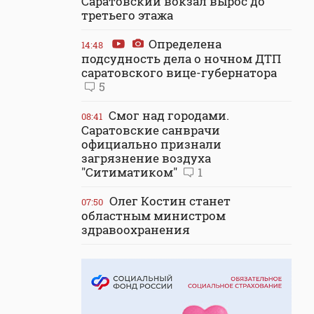
Саратовский вокзал вырос до
третьего этажа
Определена
14:48
подсудность дела о ночном ДТП
саратовского вице-губернатора
5
Смог над городами.
08:41
Саратовские санврачи
официально признали
загрязнение воздуха
"Ситиматиком"
1
Олег Костин станет
07:50
областным министром
здравоохранения