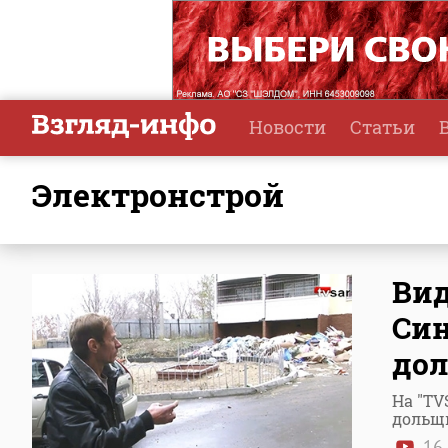
Новости
Статьи
Электронстрой
Вид
Син
дол
На "TV
дольщ
16 