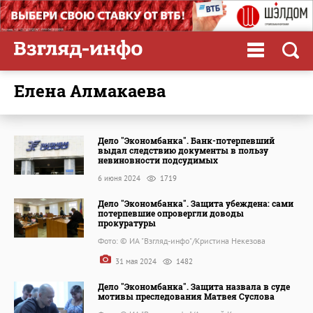
Елена Алмакаева
Дело "Экономбанка". Банк-потерпевший
выдал следствию документы в пользу
невиновности подсудимых
6 июня 2024
1719
Дело "Экономбанка". Защита убеждена: сами
потерпевшие опровергли доводы
прокуратуры
Фото: © ИА "Взгляд-инфо"/Кристина Некезова
31 мая 2024
1482
Дело "Экономбанка". Защита назвала в суде
мотивы преследования Матвея Суслова