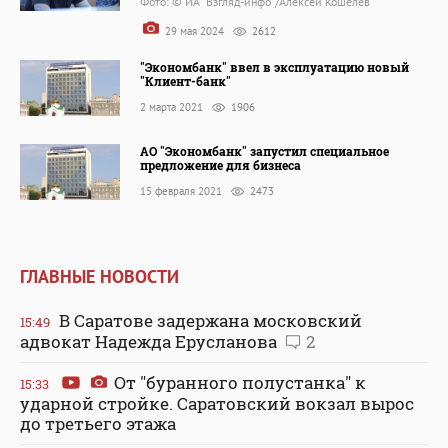
Фото: © ИА "Взгляд-инфо"/Алексей Кошелев
29 мая 2024
2612
"Экономбанк" ввел в эксплуатацию новый
"Клиент-банк"
2 марта 2021
1906
АО "Экономбанк" запустил специальное
предложение для бизнеса
15 февраля 2021
2473
ГЛАВНЫЕ НОВОСТИ
В Саратове задержана московский
15:49
адвокат Надежда Ерусланова
2
От "буранного полустанка" к
15:33
ударной стройке. Саратовский вокзал вырос
до третьего этажа