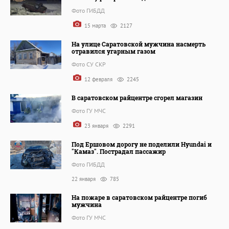
Фото ГИБДД
15 марта
2127
На улице Саратовской мужчина насмерть
отравился угарным газом
Фото СУ СКР
12 февраля
2245
В саратовском райцентре сгорел магазин
Фото ГУ МЧС
23 января
2291
Под Ершовом дорогу не поделили Hyundai и
"Камаз". Пострадал пассажир
Фото ГИБДД
22 января
785
На пожаре в саратовском райцентре погиб
мужчина
Фото ГУ МЧС