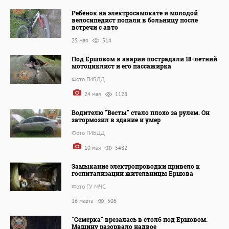
Ребенок на электросамокате и молодой
велосипедист попали в больницу после
встречи с авто
25 мая
514
Под Ершовом в аварии пострадали 18-летний
мотоциклист и его пассажирка
Фото ГИБДД
24 мая
1128
Водителю "Весты" стало плохо за рулем. Он
затормозил в здание и умер
Фото ГИБДД
10 мая
5482
Замыкание электропроводки привело к
госпитализации жительницы Ершова
Фото ГУ МЧС
16 марта
506
"Семерка" врезалась в столб под Ершовом.
Машину разорвало надвое