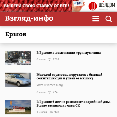
Ершов
В Ершове в доме нашли труп мужчины
6 июля
1268
Молодой саратовец поругался с бывшей
сожительницей и угнал ее машину
Фото wikimedia.org
6 июля
774
В Ершове 6 лет не расселяют аварийный дом.
В дело вмешался глава СК
13 июня
920