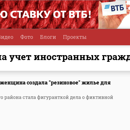
Видео
Фото
Блоги
Проекты
на учет иностранных граж
 женщина создала "резиновое" жилье для
 района стала фигуранткой дела о фиктивной