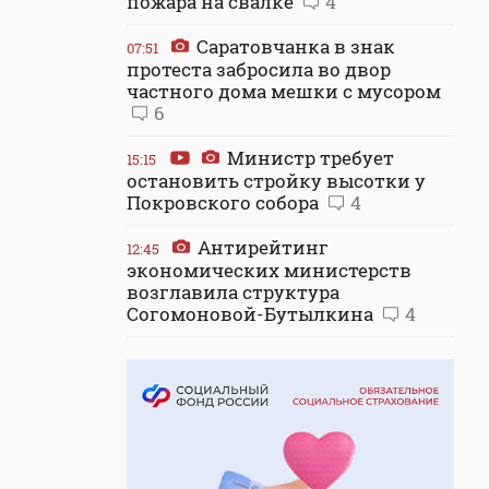
пожара на свалке
4
Саратовчанка в знак
07:51
протеста забросила во двор
частного дома мешки с мусором
6
Министр требует
15:15
остановить стройку высотки у
Покровского собора
4
Антирейтинг
12:45
экономических министерств
возглавила структура
Согомоновой-Бутылкина
4