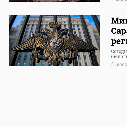
Мин
Сар
рег
Сегодн
было 
8 июл