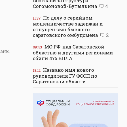
возглавила структура
Согомоновой-Бутылкина
4
По делу о серийном
11:37
мошенничестве задержан и
отпущен сын бывшего
саратовского омбудсмена
2
МО РФ: над Саратовской
09:43
раны
областью и другими регионами
сбили 475 БПЛА
Названо имя нового
18:12
руководителя ГУ ФССП по
Саратовской области