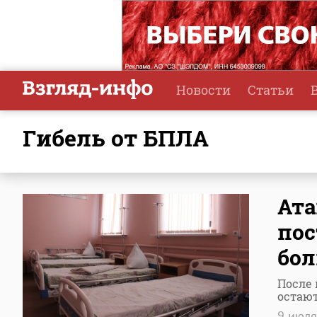
Новости
Статьи
гибель от БПЛА
Ата
пос
бо
После
остают
9 июл