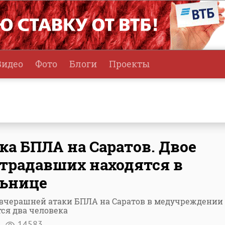
Видео
Фото
Блоги
Проекты
ка БПЛА на Саратов. Двое
традавших находятся в
льнице
 вчерашней атаки БПЛА на Саратов в медучреждении
ся два человека
я
14583