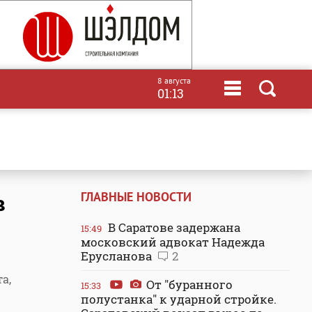
8 августа
01:13
ГЛАВНЫЕ НОВОСТИ
в
В Саратове задержана
15:49
московский адвокат Надежда
Ерусланова
2
а,
От "буранного
15:33
полустанка" к ударной стройке.