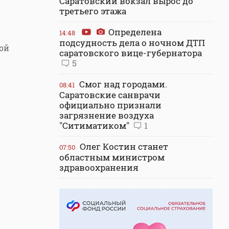
Саратовский вокзал вырос до
третьего этажа
Определена
14:48
подсудность дела о ночном ДТП
ой
саратовского вице-губернатора
5
Смог над городами.
08:41
Саратовские санврачи
официально признали
загрязнение воздуха
"Ситиматиком"
1
Олег Костин станет
07:50
областным министром
здравоохранения