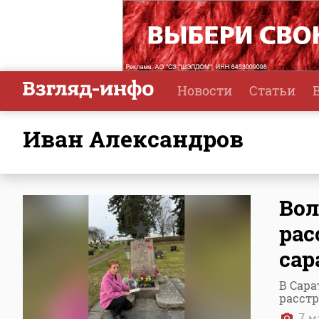
Новости
Статьи
Иван Александров
Вол
рас
сар
В Сара
расст
7 м