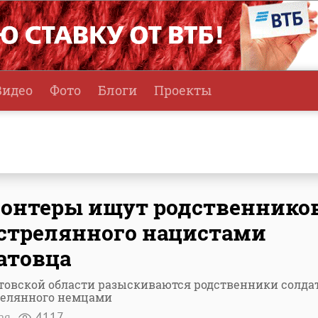
Видео
Фото
Блоги
Проекты
онтеры ищут родственнико
стрелянного нацистами
атовца
товской области разыскиваются родственники солдат
релянного немцами
ая
4117