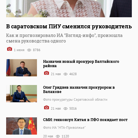
В саратовском ПИУ сменился руководитель
Как и прогнозировало ИА "Взгляд-инфо", произошла
смена руководства одного
1 июня
8786
Назначен новый прокурор Балтайского
района
21 мая
4628
Олег Гриднев назначен прокурором в
Балакове
Фото прокуратуры Саратовской области
21 мая
5016
СМИ: генконсул Китая в ПФО покидает пост
Фото ИА "НТА-Приволжье"
20 мая
1120