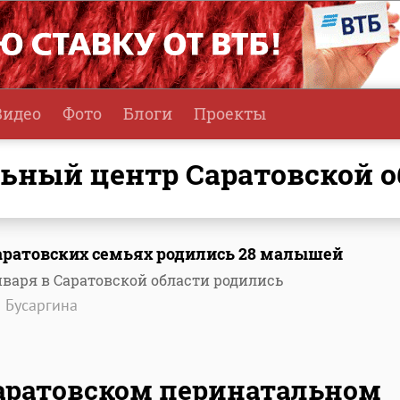
Видео
Фото
Блоги
Проекты
ьный центр Саратовской о
саратовских семьях родились 28 малышей
января в Саратовской области родились
а Бусаргина
аратовском перинатальном