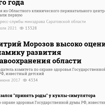
го года
я из Областного клинического перинатального центр
али первую
ресс-службы минздрава Саратовской области
юля 2021
13328
трий Морозов высоко оцен
амику развития
авоохранения области
датель комитета по охране здоровья Государственно
РФ, известный детский
 июня 2017
4334
зался "принять роды" у куклы-симулятора
о охране здоровья Государственной думы РФ, извест