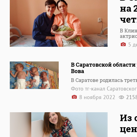
на 
чет
В Кли
актрис
5 д
В Саратовской области
Вова
В Саратове родилась трет
Фото тг-канал Саратовско
8 ноября 2022
215
Из 
цен