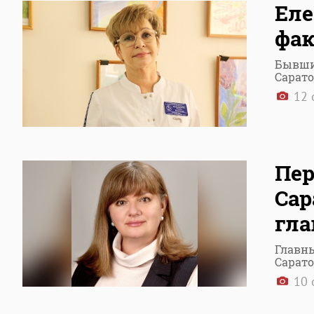
Еле
фак
Бывши
Сарато
12 
Пе
Сар
гла
Главн
Сарато
10 