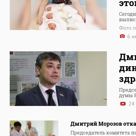
это
Сегодн
выпис
Фото п
6 и
Дми
дин
здр
Предсе
думы 
24
Дмитрий Морозов отка
Председатель комитета п