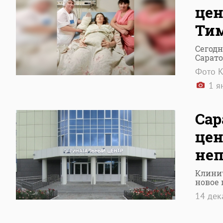
цен
Ти
Сегод
Сарато
Фото К
1 я
Сар
цен
неп
Клини
новое 
14 де