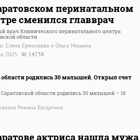
аратовском перинатальном
тре сменился главврач
ый врач Клинического перинатального центра
вской области
о: Елена Ермолаева и Ольга Мишина
ня 2025
14738
й области родились 30 малышей. Открыл счет
в Саратовской области родились 30 малышей – 16
-канала Романа Бусаргина
6
аратове актриса нашла мужа