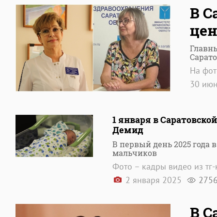
В С
цен
Главн
Сарато
На фот
30 ию
1 января в Саратовско
Демид
В первый день 2025 года 
мальчиков
Фото – кадры видео из тг
2 января 2025
275
В С