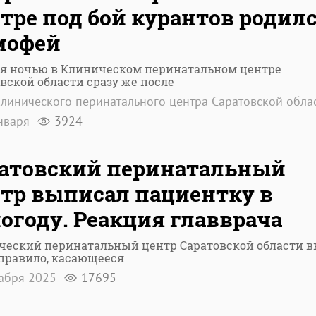
тре под бой курантов родил
мофей
ня ночью в Клиническом перинатальном центре
вской области сразу же после
линического перинатального центра Саратовской обла
нваря
3924
атовский перинатальный
тр выписал пациентку в
огоду. Реакция главврача
ческий перинатальный центр Саратовской области в
правило, касающееся
кабря 2025
17695