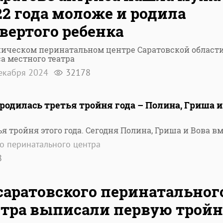
22 года моложе и родила
вертого ребенка
ническом перинатальном центре Саратовской област
а местного театра
екабря 2024
32178
 родилась третья тройня года – Полина, Гриша и
ья тройня этого года. Сегодня Полина, Гриша и Вова в
го перинатального центра
8
саратовского перинатальног
тра выписали первую трой