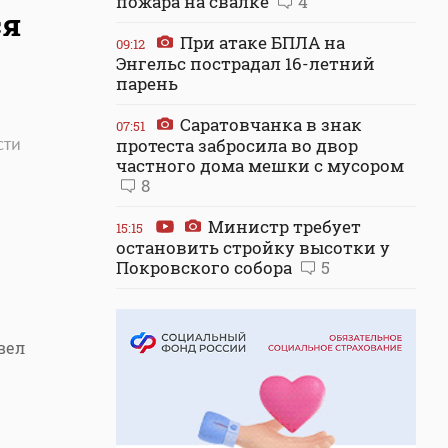
пожара на свалке
4
ся
При атаке БПЛА на
09:12
Энгельс пострадал 16-летний
парень
Саратовчанка в знак
07:51
сти
протеста забросила во двор
частного дома мешки с мусором
8
Министр требует
15:15
остановить стройку высотки у
Покровского собора
5
вел