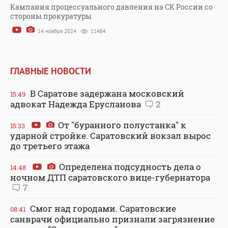
Кампания процессуального давления на СК России со
стороны прокуратуры
14 ноября 2024
11484
ГЛАВНЫЕ НОВОСТИ
В Саратове задержана московский
15:49
адвокат Надежда Ерусланова
2
От "буранного полустанка" к
15:33
ударной стройке. Саратовский вокзал вырос
до третьего этажа
Определена подсудность дела о
14:48
ночном ДТП саратовского вице-губернатора
7
Смог над городами. Саратовские
08:41
санврачи официально признали загрязнение