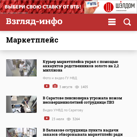
маркетплейс
Курьер маркетплейса украл с помощью
аккаунтов родственников золото на 2,2
миллиона
Фото и видео ГУ МВД
3 августа
1405
В Саратове пенсионерка угрожала ножом
несовершеннолетней сотруднице ПВЗ
Видео УМВД по Саратову
23 июля
3264
В Балакове сотрудница пункта выдачи
заказов обворовывала маркетплейс ради