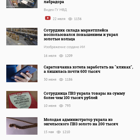
лабрадора
Видео ГУ МВД
22 июля
1156
Сотрудник склада маркетплейса
воспользовался повышением и украл
золотые кольца
Изображение создано ИИ
16 июля
1209
Саратовчанка хотела заработать на "кликах",
а лишилась почти 600 тысяч
30 июня
1186
Сотрудница ПВЗ украла товары на сумму
более чем 100 тысяч рублей
10 июня
793
Молодая администратор украла из
энгельсского ПВЗ золото на 200 тысяч
15 мая
1210