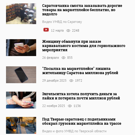
Саратовчанка смогла заказывать дорогие
товары на маркетплейсе бесплатно, но
недолго
Видео УМВД по Саратову
12 марта
2248
Женщину обманули при заказе
карнавального костюма для горнолыжного
мероприятия
26 февраля
855
"Посылка на маркетплейсе" лишила
жительницу Саратова миллиона рублей
29 декабря 2025
1972
Энгельситка хотела получить деньги за
лайки и потеряла почти миллион рублей
22 ноября 2025
1136
Под Тверью саратовец с подельниками
обокрал грузовик маркетплейса на трассе
Видео и фото УМВД по Тверской области