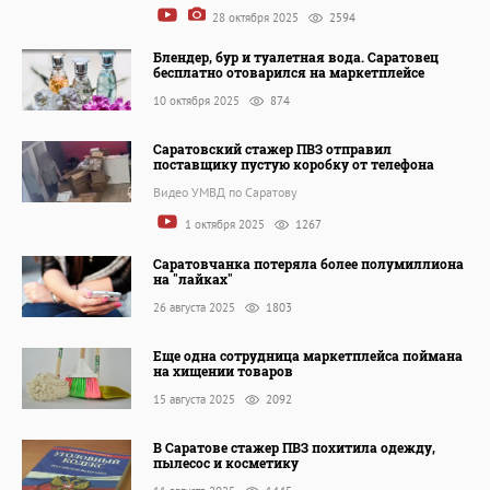
28 октября 2025
2594
Блендер, бур и туалетная вода. Саратовец
бесплатно отоварился на маркетплейсе
10 октября 2025
874
Саратовский стажер ПВЗ отправил
поставщику пустую коробку от телефона
Видео УМВД по Саратову
1 октября 2025
1267
Саратовчанка потеряла более полумиллиона
на "лайках"
26 августа 2025
1803
Еще одна сотрудница маркетплейса поймана
на хищении товаров
15 августа 2025
2092
В Саратове стажер ПВЗ похитила одежду,
пылесос и косметику