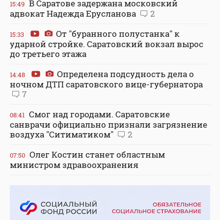
В Саратове задержана московский
15:49
адвокат Надежда Ерусланова
2
От "буранного полустанка" к
15:33
ударной стройке. Саратовский вокзал вырос
до третьего этажа
Определена подсудность дела о
14:48
ночном ДТП саратовского вице-губернатора
7
Смог над городами. Саратовские
08:41
санврачи официально признали загрязнение
воздуха "Ситиматиком"
2
Олег Костин станет областным
07:50
министром здравоохранения