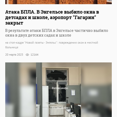
Атака БПЛА. В Энгельсе выбило окна в
детсадах и школе, аэропорт "Гагарин"
закрыт
В результате атаки БПЛА в Энгельсе частично выбило
окна в двух детских садах и школе
на стоп-кадре "Новой газеты - Энгельс": повреждения окон в местной
больнице
20 марта 2025
12164