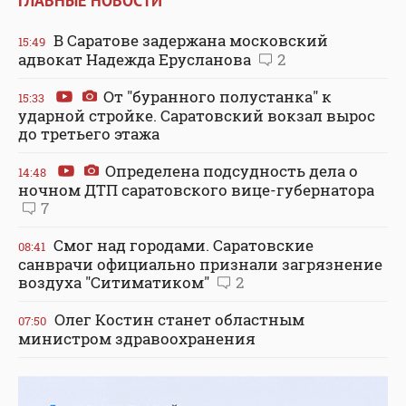
ГЛАВНЫЕ НОВОСТИ
В Саратове задержана московский
15:49
адвокат Надежда Ерусланова
2
От "буранного полустанка" к
15:33
ударной стройке. Саратовский вокзал вырос
до третьего этажа
Определена подсудность дела о
14:48
ночном ДТП саратовского вице-губернатора
7
Смог над городами. Саратовские
08:41
санврачи официально признали загрязнение
воздуха "Ситиматиком"
2
Олег Костин станет областным
07:50
министром здравоохранения