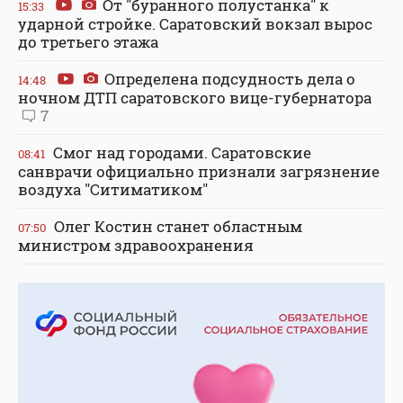
От "буранного полустанка" к
15:33
ударной стройке. Саратовский вокзал вырос
до третьего этажа
Определена подсудность дела о
14:48
ночном ДТП саратовского вице-губернатора
7
Смог над городами. Саратовские
08:41
санврачи официально признали загрязнение
воздуха "Ситиматиком"
Олег Костин станет областным
07:50
министром здравоохранения