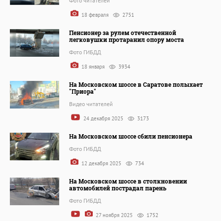
Фото читателей
18 февраля
2751
Пенсионер за рулем отечественной
легковушки протаранил опору моста
Фото ГИБДД
18 января
3934
На Московском шоссе в Саратове полыхает
"Приора"
Видео читателей
24 декабря 2025
3173
На Московском шоссе сбили пенсионера
Фото ГИБДД
12 декабря 2025
734
На Московском шоссе в столкновении
автомобилей пострадал парень
Фото ГИБДД
27 ноября 2025
1752