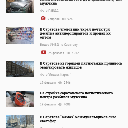
мужчина
Фото ГИБДД
3 апреля
926
В Саратове уголовник украл почти три
десятка антиперспирантов и продал их
оптом
Видео УМВД по Саратову
25 февраля
1032
В Саратове из горящей пятиэтажки пришлось
эвакуировать жильцов
Фото "Яндекс Карты"
19 февраля
2546
На стройке саратовского логистического
центра разбился мужчина
19 февраля
4088
В Саратове "Камаз" коммунальщиков снес
светофор