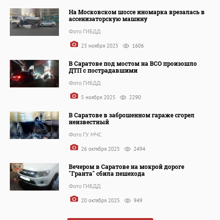
На Московском шоссе иномарка врезалась в
ассенизаторскую машину
Фото ГИБДД
23 ноября 2025
1606
В Саратове под мостом на ВСО произошло
ДТП с пострадавшими
Фото ГИБДД
5 ноября 2025
2290
В Саратове в заброшенном гараже сгорел
неизвестный
Фото ГУ МЧС
26 октября 2025
2494
Вечером в Саратове на мокрой дороге
"Гранта" сбила пешехода
Фото ГИБДД
20 октября 2025
949