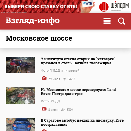
Московское шоссе
У института стекла старик на "четверке"
врезался в столб. Погибла пассажирка
Фото ГИБДД и читателей
29 июля
3462
На Московском шоссе перевернулся Land
Rover. Пострадали трое
Фото ГИБДД
8 июля
3304
В Саратове автобус наехал на иномарку. Есть
пострадавшие