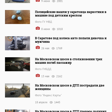
9 июня
2001
Полицейские нашли у саратовца наркотики в
машине под детским креслом
Фото ГУ МВД
8 июня
1018
В Саратове под колеса авто попали девочка и
мужчина
26 мая
1769
На Московском шоссе в столкновении трех
машин погиб пассажир
Фото ГИБДД
13 мая
2162
На Московском шоссе в ДТП пострадали две
женщины
Фото "Яндекс Карты"
18 апреля
1445
На Московском шоссе в ДТП травмы получил