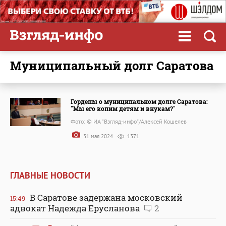
муниципальный долг Саратова
Гордепы о муниципальном долге Саратова:
"Мы его копим детям и внукам?"
Фото: © ИА "Взгляд-инфо"/Алексей Кошелев
31 мая 2024
1371
ГЛАВНЫЕ НОВОСТИ
В Саратове задержана московский
15:49
адвокат Надежда Ерусланова
2