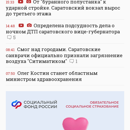
От "буранного полустанка" к
15:33
ударной стройке. Саратовский вокзал вырос
до третьего этажа
Определена подсудность дела о
14:48
ночном ДТП саратовского вице-губернатора
5
Смог над городами. Саратовские
08:41
санврачи официально признали загрязнение
воздуха "Ситиматиком"
1
Олег Костин станет областным
07:50
министром здравоохранения