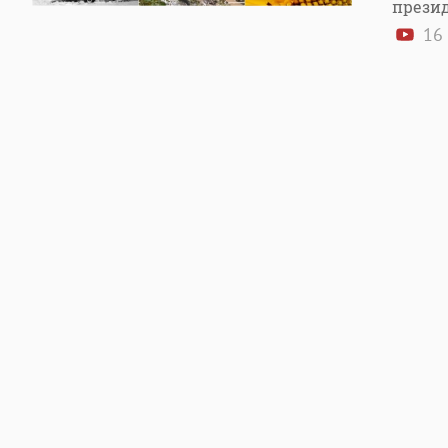
прези
16 