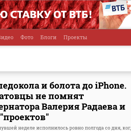
Видео
Фото
Блоги
Проекты
ледокола и болота до iPhone.
атовцы не помнят
ернатора Валерия Радаева и
 "проектов"
увшей неделе исполнилось ровно полгода со дня, ког