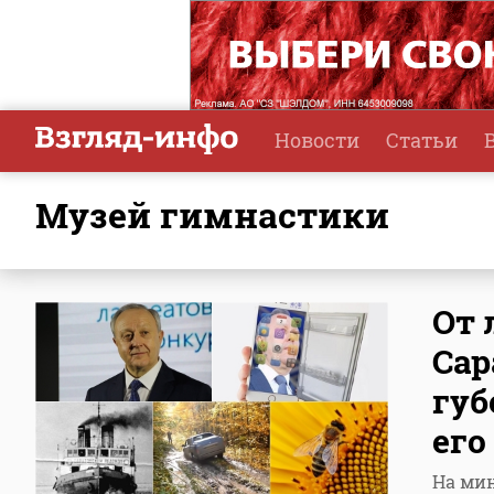
Новости
Статьи
Музей гимнастики
От 
Сар
губ
его
На мин