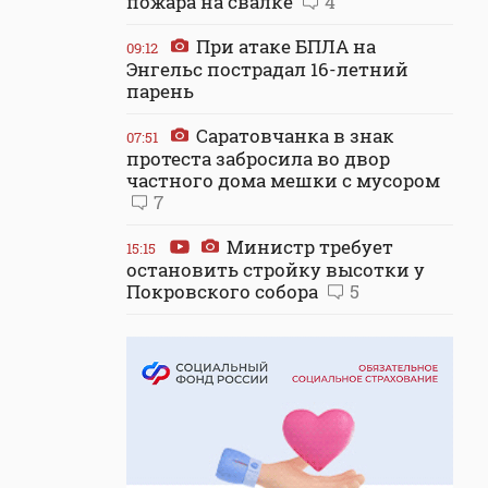
пожара на свалке
4
При атаке БПЛА на
09:12
Энгельс пострадал 16-летний
парень
Саратовчанка в знак
07:51
протеста забросила во двор
частного дома мешки с мусором
7
Министр требует
15:15
остановить стройку высотки у
Покровского собора
5