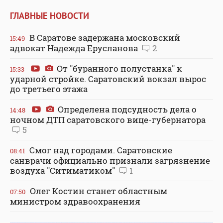
ГЛАВНЫЕ НОВОСТИ
В Саратове задержана московский
15:49
адвокат Надежда Ерусланова
2
От "буранного полустанка" к
15:33
ударной стройке. Саратовский вокзал вырос
до третьего этажа
Определена подсудность дела о
14:48
ночном ДТП саратовского вице-губернатора
5
Смог над городами. Саратовские
08:41
санврачи официально признали загрязнение
воздуха "Ситиматиком"
1
Олег Костин станет областным
07:50
министром здравоохранения