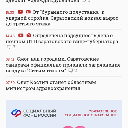
адвокат Надежда Ерусланова
2
От "буранного полустанка" к
15:33
ударной стройке. Саратовский вокзал вырос
до третьего этажа
Определена подсудность дела о
14:48
ночном ДТП саратовского вице-губернатора
7
Смог над городами. Саратовские
08:41
санврачи официально признали загрязнение
воздуха "Ситиматиком"
2
Олег Костин станет областным
07:50
министром здравоохранения