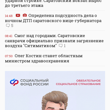
ударной стройке. Саратовский вокзал вырос
до третьего этажа
Определена подсудность дела о
14:48
ночном ДТП саратовского вице-губернатора
5
Смог над городами. Саратовские
08:41
санврачи официально признали загрязнение
воздуха "Ситиматиком"
1
Олег Костин станет областным
07:50
министром здравоохранения