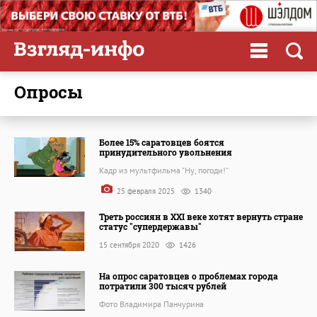
опросы
Более 15% саратовцев боятся
принудительного увольнения
Кадр из мультфильма "Ну, погоди!"
25 февраля 2025
1340
Треть россиян в XXI веке хотят вернуть стране
статус "супердержавы"
15 сентября 2020
1426
На опрос саратовцев о проблемах города
потратили 300 тысяч рублей
Фото Владимира Панчурина