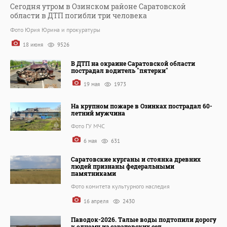
Сегодня утром в Озинском районе Саратовской
области в ДТП погибли три человека
Фото Юрия Юрина и прокуратуры
18 июня
9526
В ДТП на окраине Саратовской области
пострадал водитель "пятерки"
19 мая
1973
На крупном пожаре в Озинках пострадал 60-
летний мужчина
Фото ГУ МЧС
6 мая
631
Саратовские курганы и стоянка древних
людей признаны федеральными
памятниками
Фото комитета культурного наследия
16 апреля
2430
Паводок-2026. Талые воды подтопили дорогу
к одному из саратовских сел