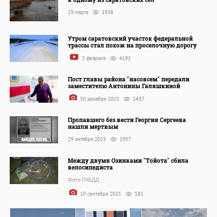
29 марта
1936
Утром саратовский участок федеральной
трассы стал похож на проселочную дорогу
3 февраля
4191
Пост главы района "насовсем" передали
заместителю Антонины Галяшкиной
30 декабря 2025
2437
Пропавшего без вести Георгия Сергеева
нашли мертвым
29 октября 2025
1957
Между двумя Озинками "Тойота" сбила
велосипедиста
Фото ГИБДД
10 сентября 2025
581