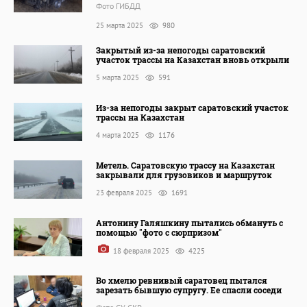
Фото ГИБДД
25 марта 2025
980
Закрытый из-за непогоды саратовский
участок трассы на Казахстан вновь открыли
5 марта 2025
591
Из-за непогоды закрыт саратовский участок
трассы на Казахстан
4 марта 2025
1176
Метель. Саратовскую трассу на Казахстан
закрывали для грузовиков и маршруток
23 февраля 2025
1691
Антонину Галяшкину пытались обмануть с
помощью "фото с сюрпризом"
18 февраля 2025
4225
Во хмелю ревнивый саратовец пытался
зарезать бывшую супругу. Ее спасли соседи