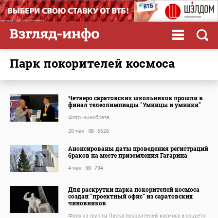
Парк покорителей космоса
Четверо саратовских школьников прошли в
финал телеолимпиады "Умницы и умники"
Фото минобраза
20 мая
3526
Анонсированы даты проведения регистраций
браков на месте приземления Гагарина
4 мая
794
Для раскрутки парка покорителей космоса
создан "проектный офис" из саратовских
чиновников
Фото из группы Парка покорителей космоса в соцсети