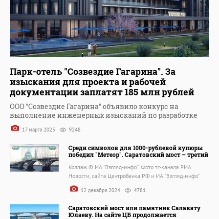
Парк-отель "Созвездие Гагарина". За
изыскания для проекта и рабочей
документации заплатят 185 млн рублей
ООО "Созвездие Гагарина" объявило конкурс на
выполнение инженерных изысканий по разработке
17 марта 2025
9248
Среди символов для 1000-рублевой купюры
победил "Метеор". Саратовский мост – третий
Коллаж © ИА "Взгляд-инфо". Фото тг-канала РИА
Новости, сайта Центробанка РФ и ИА "Взгляд-инфо"
12 декабря 2024
4781
Саратовский мост или памятник Салавату
Юлаеву. На сайте ЦБ продолжается