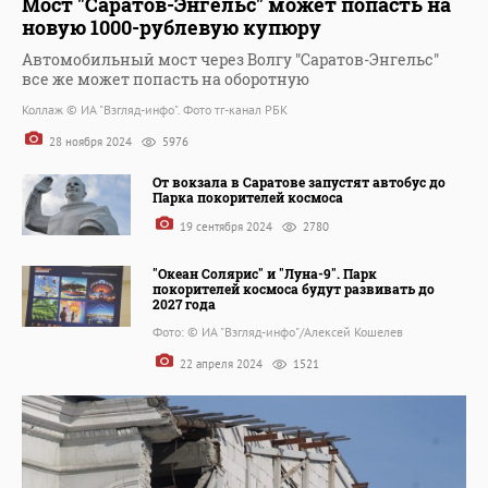
Мост "Саратов-Энгельс" может попасть на
новую 1000-рублевую купюру
Автомобильный мост через Волгу "Саратов-Энгельс"
все же может попасть на оборотную
Коллаж © ИА "Взгляд-инфо". Фото тг-канал РБК
28 ноября 2024
5976
От вокзала в Саратове запустят автобус до
Парка покорителей космоса
19 сентября 2024
2780
"Океан Солярис" и "Луна-9". Парк
покорителей космоса будут развивать до
2027 года
Фото: © ИА "Взгляд-инфо"/Алексей Кошелев
22 апреля 2024
1521