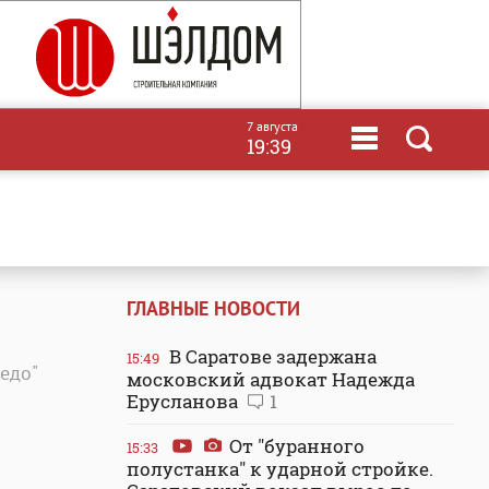
7 августа
19:39
ГЛАВНЫЕ НОВОСТИ
В Саратове задержана
15:49
едо"
московский адвокат Надежда
Ерусланова
1
От "буранного
15:33
полустанка" к ударной стройке.