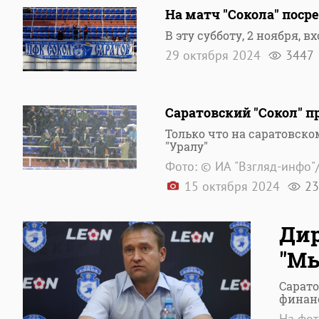
На матч "Сокола" поср
В эту субботу, 2 ноября,
29 октября 2024
3447
Саратовский "Сокол" п
Только что на саратовско
"Уралу"
Фото: © ИА "Взгляд-инфо"
15 октября 2024
23
Дир
"Мы
Сарато
финан
На фот