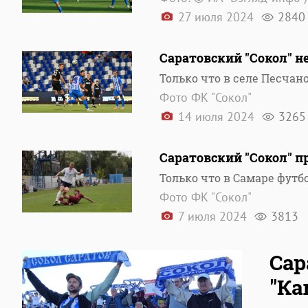
27 июля 2024
2840
Саратовский "Сокол" н
Только что в селе Песчан
Фото ФК "Сокол"
14 июля 2024
3265
Саратовский "Сокол" п
Только что в Самаре футб
Фото ФК "Сокол"
7 июля 2024
3813
Сар
"Ка