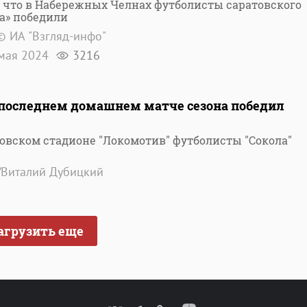
 что в Набережных Челнах футболисты саратовского
а» победили
© ИА "Взгляд-инфо"
мая 2024
3216
в последнем домашнем матче сезона победил
товском стадионе "Локомотив" футболисты "Сокола"
/Виталий Дубицкий
агрузить еще