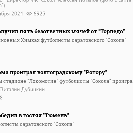
а")
ября 2024
6923
олучил пять безответных мячей от "Торпедо"
сковных Химках футболисты саратовского "Сокола"
ома проиграл волгоградскому "Ротору"
м стадионе "Локомотив" футболисты "Сокола" проигр
/Виталий Дубицкий
8
обедил в гостях "Тюмень"
олисты саратовского "Сокола"
9