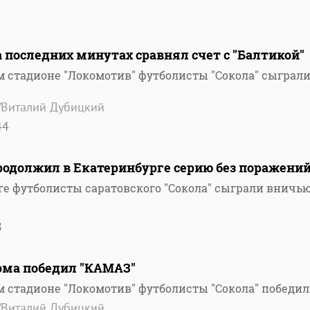
а последних минутах сравнял счет с "Балтикой"
м стадионе "Локомотив" футболисты "Сокола" сыграл
/Виталий Дубицкий
44
родолжил в Екатеринбурге серию без поражени
рге футболисты саратовского "Сокола" сыграли вничь
8
дома победил "КАМАЗ"
м стадионе "Локомотив" футболисты "Сокола" победи
/Виталий Дубицкий