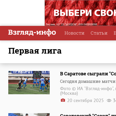
Новости
Статьи
Первая лига
В Саратове сыграли "Со
Сегодня домашние матчи 
Фото © ИА "Взгляд-инфо", 
(Москва)
20 сентября 2025
3
Саратовский "Сокол" п