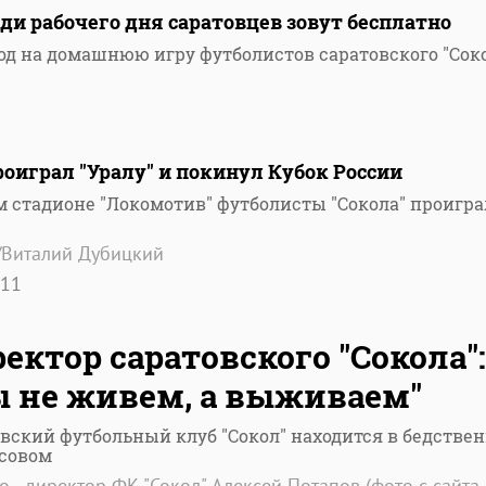
еди рабочего дня саратовцев зовут бесплатно
 вход на домашнюю игру футболистов саратовского "Сок
роиграл "Уралу" и покинул Кубок России
м стадионе "Локомотив" футболисты "Сокола" проигр
/Виталий Дубицкий
11
ектор саратовского "Сокола":
 не живем, а выживаем"
вский футбольный клуб "Сокол" находится в бедстве
совом
о - директор ФК "Сокол" Алексей Потапов (фото с сайта