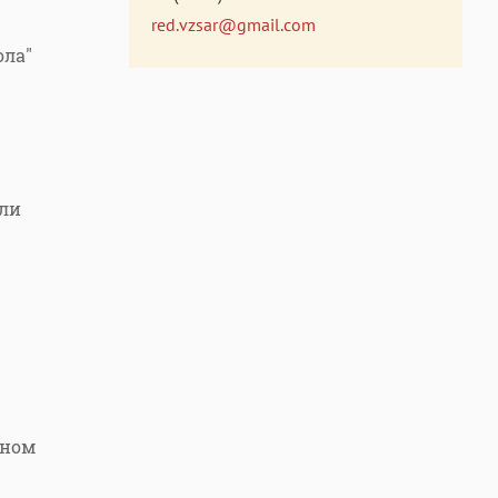
red.vzsar@gmail.com
ола"
али
нном