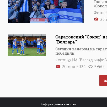
Только
«Сокол
Фото: 
25 
Саратовский "Сокол" 
"Волгарь"
Сегодня вечером на сара
победили
Фото: © ИА "Взгляд-инфо"
20 мая 2024
2960
з
Информационное агентство