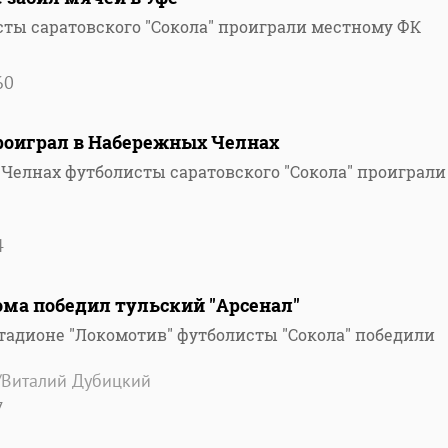
сты саратовского "Сокола" проиграли местному ФК
60
проиграл в Набережных Челнах
 Челнах футболисты саратовского "Сокола" проиграли
4
ома победил тульский "Арсенал"
стадионе "Локомотив" футболисты "Сокола" победили
/Виталий Дубицкий
7