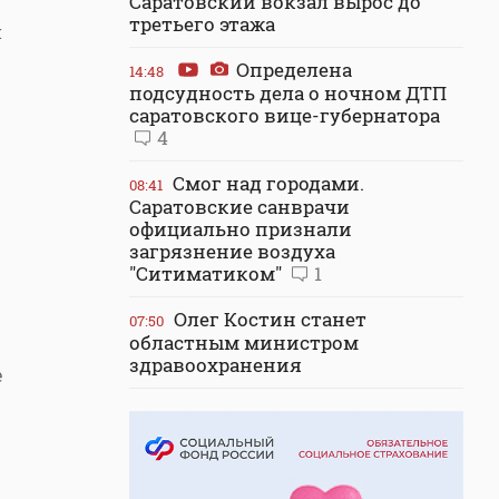
Саратовский вокзал вырос до
третьего этажа
и
Определена
14:48
подсудность дела о ночном ДТП
саратовского вице-губернатора
4
Смог над городами.
08:41
Саратовские санврачи
официально признали
загрязнение воздуха
"Ситиматиком"
1
Олег Костин станет
07:50
областным министром
здравоохранения
е