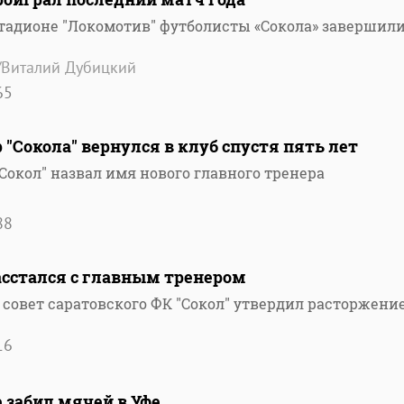
стадионе "Локомотив" футболисты «Сокола» завершил
/Виталий Дубицкий
65
"Сокола" вернулся в клуб спустя пять лет
Сокол" назвал имя нового главного тренера
88
асстался с главным тренером
совет саратовского ФК "Сокол" утвердил расторжени
16
е забил мячей в Уфе