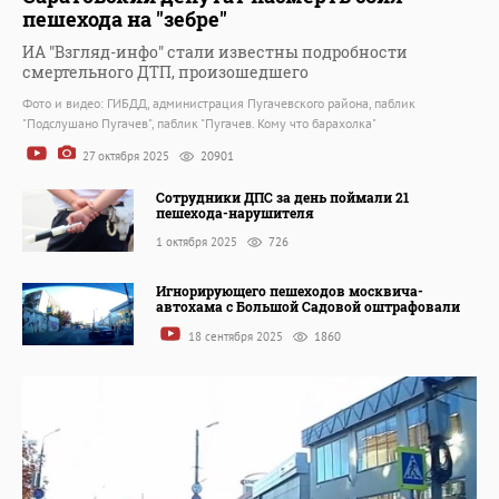
пешехода на "зебре"
ИА "Взгляд-инфо" стали известны подробности
смертельного ДТП, произошедшего
Фото и видео: ГИБДД, администрация Пугачевского района, паблик
"Подслушано Пугачев", паблик "Пугачев. Кому что барахолка"
27 октября 2025
20901
Сотрудники ДПС за день поймали 21
пешехода-нарушителя
1 октября 2025
726
Игнорирующего пешеходов москвича-
автохама с Большой Садовой оштрафовали
18 сентября 2025
1860