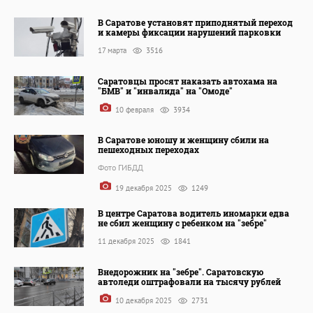
В Саратове установят приподнятый переход
и камеры фиксации нарушений парковки
17 марта
3516
Саратовцы просят наказать автохама на
"БМВ" и "инвалида" на "Омоде"
10 февраля
3934
В Саратове юношу и женщину сбили на
пешеходных переходах
Фото ГИБДД
19 декабря 2025
1249
В центре Саратова водитель иномарки едва
не сбил женщину с ребенком на "зебре"
11 декабря 2025
1841
Внедорожник на "зебре". Саратовскую
автоледи оштрафовали на тысячу рублей
10 декабря 2025
2731