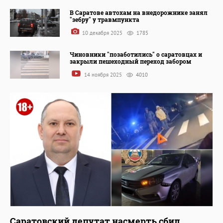
В Саратове автохам на внедорожнике занял
"зебру" у травмпункта
10 декабря 2025
1785
Чиновники "позаботились" о саратовцах и
закрыли пешеходный переход забором
14 ноября 2025
4010
Саратовский депутат насмерть сбил