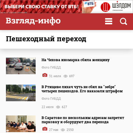
пешеходный переход
На Чехова иномарка сбила женщину
Фото ГИБДД
31 июля
697
В Ртищеве лихач чуть не сбил на "зебре"
четырех пешеходов. Его наказали штрафом
Фото ГИБДД
22 июля
627
В Саратове по нескольким адресам запретят
парковку и оборудуют два перехода
27 мая
2550