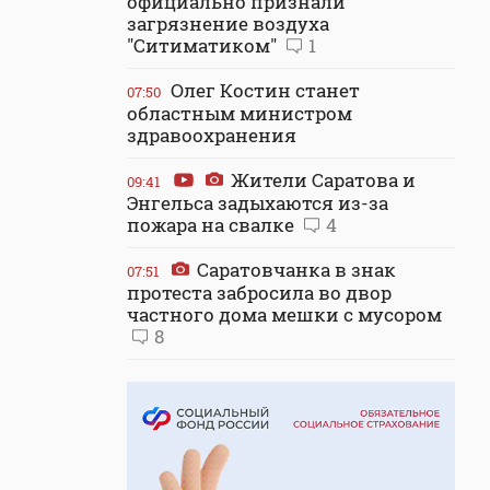
официально признали
загрязнение воздуха
"Ситиматиком"
1
Олег Костин станет
07:50
областным министром
здравоохранения
Жители Саратова и
09:41
Энгельса задыхаются из-за
пожара на свалке
4
Саратовчанка в знак
07:51
протеста забросила во двор
частного дома мешки с мусором
8