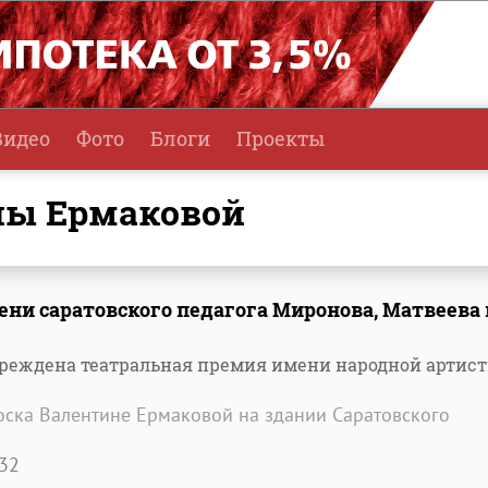
Видео
Фото
Блоги
Проекты
ны Ермаковой
ни саратовского педагога Миронова, Матвеева 
чреждена театральная премия имени народной артис
оска Валентине Ермаковой на здании Саратовского
32