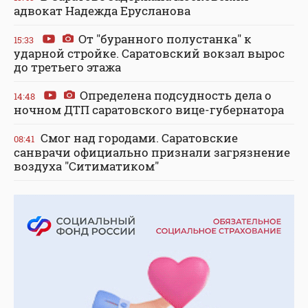
адвокат Надежда Ерусланова
От "буранного полустанка" к
15:33
ударной стройке. Саратовский вокзал вырос
до третьего этажа
Определена подсудность дела о
14:48
ночном ДТП саратовского вице-губернатора
Смог над городами. Саратовские
08:41
санврачи официально признали загрязнение
воздуха "Ситиматиком"