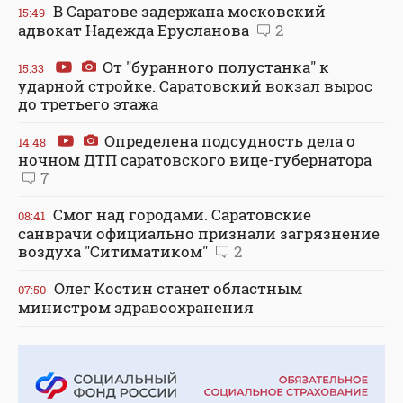
В Саратове задержана московский
15:49
адвокат Надежда Ерусланова
2
От "буранного полустанка" к
15:33
ударной стройке. Саратовский вокзал вырос
до третьего этажа
Определена подсудность дела о
14:48
ночном ДТП саратовского вице-губернатора
7
Смог над городами. Саратовские
08:41
санврачи официально признали загрязнение
воздуха "Ситиматиком"
2
Олег Костин станет областным
07:50
министром здравоохранения