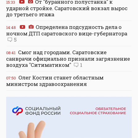
От "буранного полустанка" к
15:33
ударной стройке. Саратовский вокзал вырос
до третьего этажа
Определена подсудность дела о
14:48
ночном ДТП саратовского вице-губернатора
5
Смог над городами. Саратовские
08:41
санврачи официально признали загрязнение
воздуха "Ситиматиком"
1
Олег Костин станет областным
07:50
министром здравоохранения