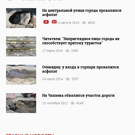
На центральной улице города провалился
асфальт
6 августа 2014
4650
Читатели: "Неприглядное лицо города не
способствует притоку туристов"
27 марта 2014
2485
Очевидец: у входа в горпарк провалился
асфальт
24 марта 2014
3397
На Чапаева обвалился участок дороги
10 сентября 2012
4148