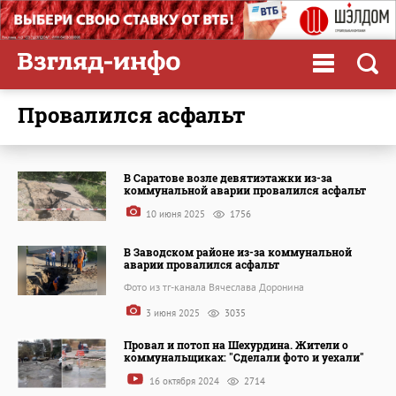
провалился асфальт
В Саратове возле девятиэтажки из-за
коммунальной аварии провалился асфальт
10 июня 2025
1756
В Заводском районе из-за коммунальной
аварии провалился асфальт
Фото из тг-канала Вячеслава Доронина
3 июня 2025
3035
Провал и потоп на Шехурдина. Жители о
коммунальщиках: "Сделали фото и уехали"
16 октября 2024
2714