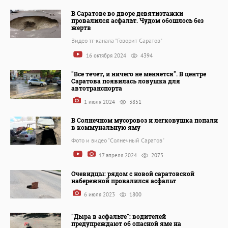
В Саратове во дворе девятиэтажки
провалился асфальт. Чудом обошлось без
жертв
Видео тг-канала "Говорит Саратов"
16 октября 2024
4394
"Все течет, и ничего не меняется". В центре
Саратова появилась ловушка для
автотранспорта
1 июля 2024
3851
В Солнечном мусоровоз и легковушка попали
в коммунальную яму
Фото и видео "Солнечный Саратов"
17 апреля 2024
2075
Очевидцы: рядом с новой саратовской
набережной провалился асфальт
6 июля 2023
1800
"Дыра в асфальте": водителей
предупреждают об опасной яме на