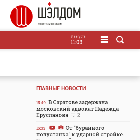
8 августа
11:03
ГЛАВНЫЕ НОВОСТИ
В Саратове задержана
15:49
московский адвокат Надежда
Ерусланова
2
От "буранного
15:33
полустанка" к ударной стройке.