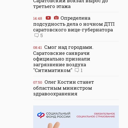
Саратовский вокзал вырос до
третьего этажа
Определена
14:48
подсудность дела о ночном ДТП
саратовского вице-губернатора
5
Смог над городами.
08:41
Саратовские санврачи
официально признали
загрязнение воздуха
"Ситиматиком"
1
Олег Костин станет
07:50
областным министром
здравоохранения