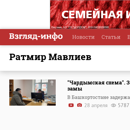
Новости
Статьи
Ратмир Мавлиев
"Чардымская схема". З
замы
В Башкортостане задержа
28 апреля
5787