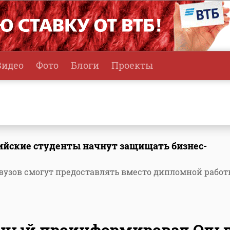
Видео
Фото
Блоги
Проекты
ийские студенты начнут защищать бизнес-
узов смогут предоставлять вместо дипломной рабо
еный проинформировал Оль