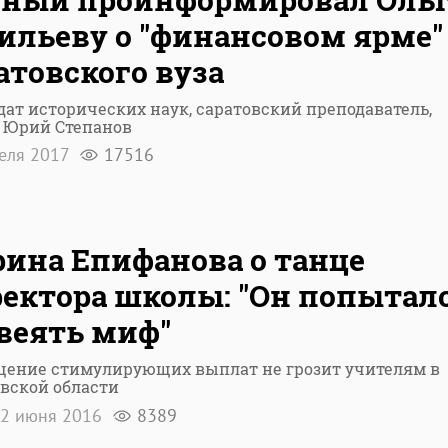
ильеву о "финансовом ярме"
атовского вуза
ат исторических наук, саратовский преподаватель,
р Юрий Степанов
еля 2017
17516
ина Епифанова о танце
ектора школы: "Он попытал
веять миф"
щение стимулирующих выплат не грозит учителям в
вской области
2 июня 2016
8389