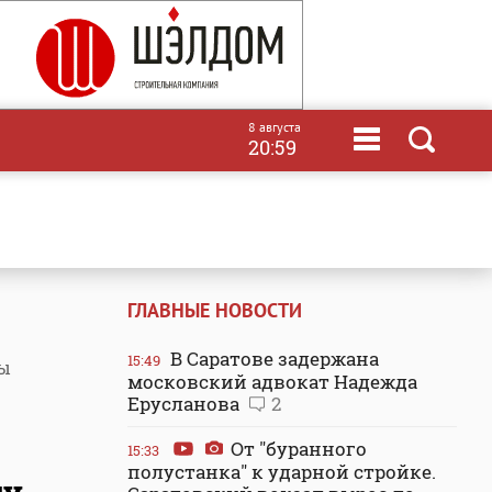
8 августа
20:59
ГЛАВНЫЕ НОВОСТИ
В Саратове задержана
15:49
ты
московский адвокат Надежда
Ерусланова
2
От "буранного
15:33
полустанка" к ударной стройке.
гу