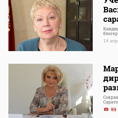
Вас
сар
Кандид
блоге
14 апр
Мар
дир
раз
Сокра
Сарато