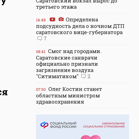
Саратовский вокзал вырос до
третьего этажа
Определена
14:48
подсудность дела о ночном ДТП
саратовского вице-губернатора
7
Смог над городами.
08:41
Саратовские санврачи
официально признали
загрязнение воздуха
"Ситиматиком"
2
Олег Костин станет
ся
07:50
областным министром
здравоохранения