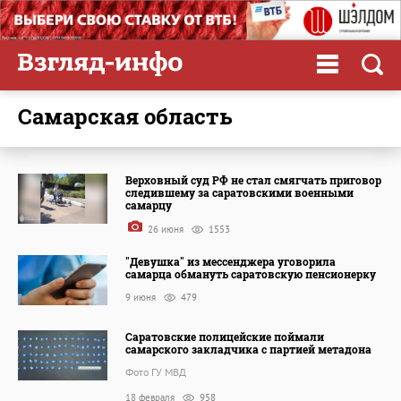
Самарская область
Верховный суд РФ не стал смягчать приговор
следившему за саратовскими военными
самарцу
26 июня
1553
"Девушка" из мессенджера уговорила
самарца обмануть саратовскую пенсионерку
9 июня
479
Саратовские полицейские поймали
самарского закладчика с партией метадона
Фото ГУ МВД
18 февраля
958