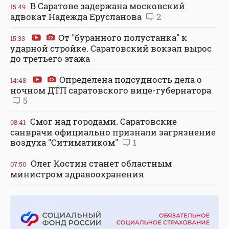
В Саратове задержана московский
15:49
адвокат Надежда Ерусланова
2
От "буранного полустанка" к
15:33
ударной стройке. Саратовский вокзал вырос
до третьего этажа
Определена подсудность дела о
14:48
ночном ДТП саратовского вице-губернатора
5
Смог над городами. Саратовские
08:41
санврачи официально признали загрязнение
воздуха "Ситиматиком"
1
Олег Костин станет областным
07:50
министром здравоохранения