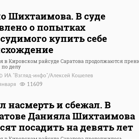
о Шихтаимова. В суде
влено о попытках
судимого купить себе
исхождение
я в Кировском райсуде Саратова продолжаются прен
 по делу
© ИА "Взгляд-инфо"/Алексей Кошелев
января
11609
л насмерть и сбежал. В
атове Данияла Шихтаимова
сят посадить на девять лет
я в Кировском райсуде Саратова продолжилось