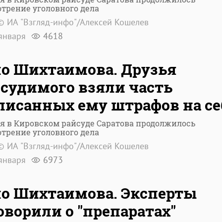
трение уголовного дела
© ИА "Взгляд-инфо"/Алексей Кошелев
января
4618
о Шихтаимова. Друзья
судимого взяли часть
исанных ему штрафов на се
я в Кировском райсуде Саратова продолжилось
трение уголовного дела
© ИА "Взгляд-инфо"/Алексей Кошелев
января
6973
о Шихтаимова. Эксперты
оворили о "препаратах"