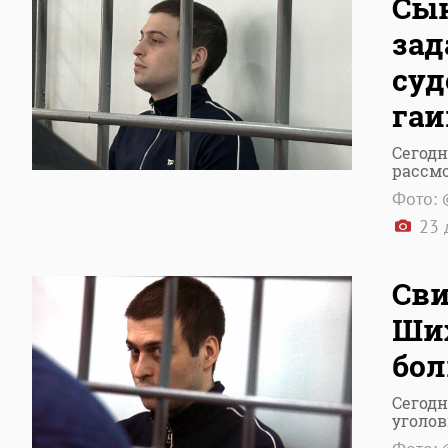
Сын
зад
суд
га
Сегодн
рассмо
Фото: 
23 
Сви
Ших
бол
Сегодн
уголов