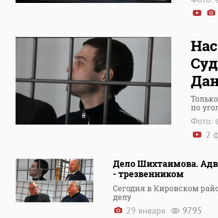
Нас
Суд
Да
Только
по уго
Фото: 
2 
Дело Шихтаимова. Адв
- трезвенником
Сегодня в Кировском рай
делу
29 января
9795