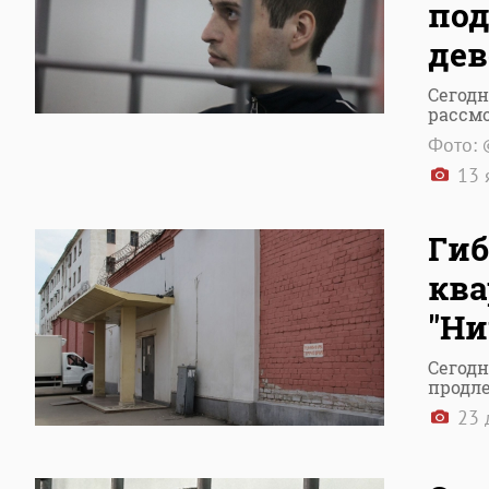
под
де
Сегодн
рассм
Фото: 
13 
Гиб
ква
"Ни
Сегодн
продл
23 