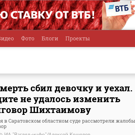
Видео
Фото
Блоги
Проекты
мерть сбил девочку и уехал.
ите не удалось изменить
иговор Шихтаимову
я в Саратовском областном суде рассмотрели жалобы
вор
© ИА "Взгляд-инфо"/Алексей Кошелев