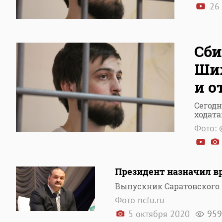
26
Сби
Ших
и о
Сегодн
ходата
Фото: 
Президент назначил вр
Выпускник Саратовского
Фото ncfu.ru
5 октября 2020
959