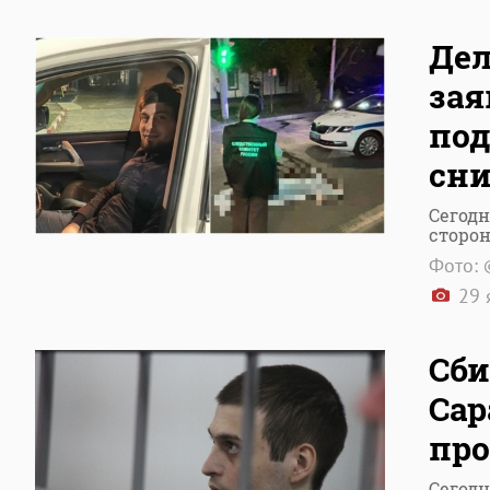
Дел
зая
под
сн
Сегодн
сторон
Фото: 
29 
Сби
Сар
про
Сегодн