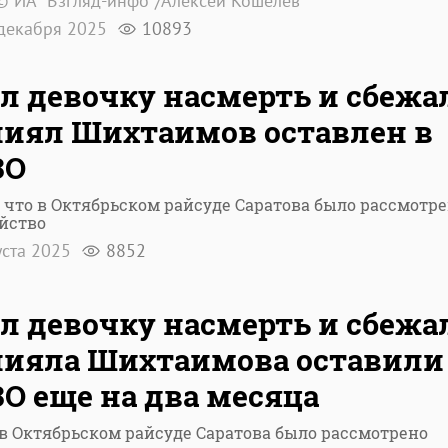
© ИА "Взгляд-инфо"/Алексей Кошелев
декабря 2025
10893
л девочку насмерть и сбежа
иял Шихтаимов оставлен в
ЗО
 что в Октябрьском райсуде Саратова было рассмотр
йство
уста 2025
8852
л девочку насмерть и сбежа
ияла Шихтаимова оставили
О еще на два месяца
в Октябрьском райсуде Саратова было рассмотрено