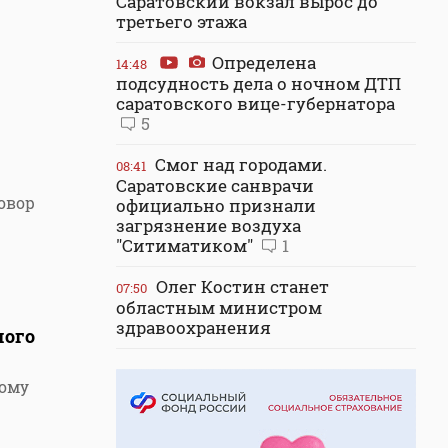
Саратовский вокзал вырос до
третьего этажа
Определена
14:48
подсудность дела о ночном ДТП
саратовского вице-губернатора
5
Смог над городами.
08:41
Саратовские санврачи
овор
официально признали
загрязнение воздуха
"Ситиматиком"
1
Олег Костин станет
07:50
областным министром
здравоохранения
мого
ному