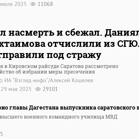
 июля 2025
11068
л насмерть и сбежал. Дания
таимова отчислили из СГЮ
тправили под стражу
я в Кировском райсуде Саратова рассмотрено
йство об избрании меры пресечения
© ИА "Взгляд-инфо"/Алексей Кошелев
29 мая 2025
29101
ио главы Дагестана выпускника саратовского 
 высшего военного командного училища МВД
5