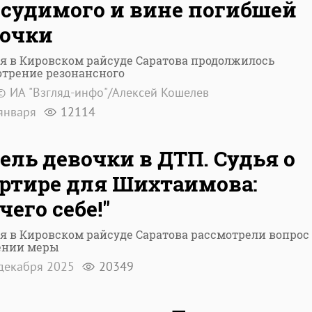
судимого и вине погибшей
вочки
я в Кировском райсуде Саратова продолжилось
отрение резонансного
© ИА "Взгляд-инфо"/Алексей Кошелев
января
12114
ель девочки в ДТП. Судья о
ртире для Шихтаимова:
чего себе!"
я в Кировском райсуде Саратова рассмотрели вопрос 
ении меры
декабря 2025
20349