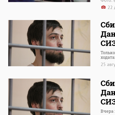
Фото: 
22 
Сби
Дан
СИ
Только
ходата
25 авг
Сби
Дан
СИЗ
Вчера 