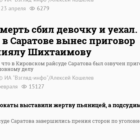
23 апреля
6279
мерть сбил девочку и уехал.
 в Саратове вынес приговор
ниялу Шихтаимову
 что в Кировском райсуде Саратова был озвучен приг
ловному делу
© ИА "Взгляд-инфо"/Алексей Кошелев
февраля
15127
окаты выставили жертву пьяницей, а подсуди
суде Саратова завершились прения сторон по уголов