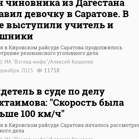
 чиновника из Дагестана
авил девочку в Саратове. В
е выступили учитель и
ишники
я в Кировском райсуде Саратова продолжилось
трение резонансного уголовного дела
© ИА "Взгляд-инфо"/Алексей Кошелев
декабря 2025
11758
детель в суде по делу
таимова: "Скорость была
ьше 100 км/ч"
я в Кировском райсуде Саратова началось рассмотре
ного дела