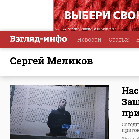
Новости
Статьи
Сергей Меликов
Нас
Защ
пр
Сегодн
приго
Фото: 