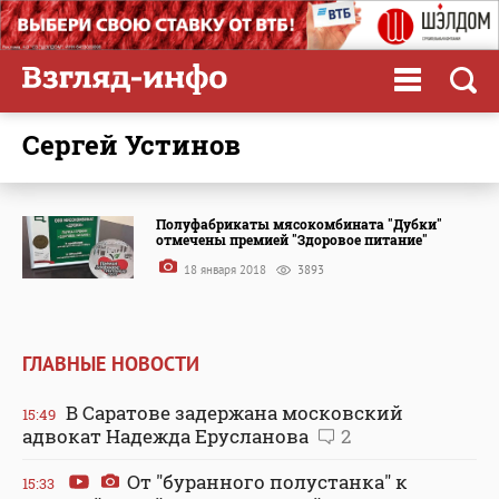
Сергей Устинов
Полуфабрикаты мясокомбината "Дубки"
отмечены премией "Здоровое питание"
18 января 2018
3893
ГЛАВНЫЕ НОВОСТИ
В Саратове задержана московский
15:49
адвокат Надежда Ерусланова
2
От "буранного полустанка" к
15:33