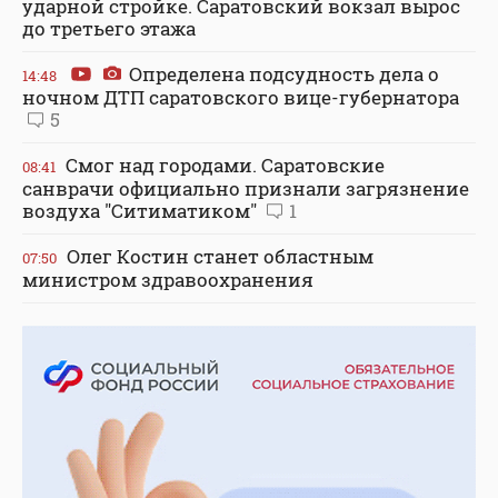
ударной стройке. Саратовский вокзал вырос
до третьего этажа
Определена подсудность дела о
14:48
ночном ДТП саратовского вице-губернатора
5
Смог над городами. Саратовские
08:41
санврачи официально признали загрязнение
воздуха "Ситиматиком"
1
Олег Костин станет областным
07:50
министром здравоохранения