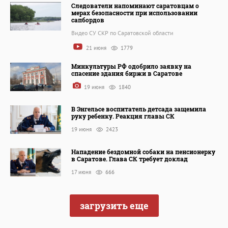
Следователи напоминают саратовцам о
мерах безопасности при использовании
сапбордов
Видео СУ СКР по Саратовской области
21 июня
1779
Минкультуры РФ одобрило заявку на
спасение здания биржи в Саратове
19 июня
1840
В Энгельсе воспитатель детсада защемила
руку ребенку. Реакция главы СК
19 июня
2423
Нападение бездомной собаки на пенсионерку
в Саратове. Глава СК требует доклад
17 июня
666
загрузить еще