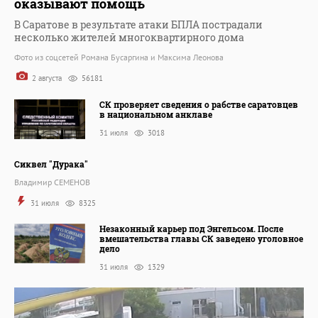
оказывают помощь
В Саратове в результате атаки БПЛА пострадали
несколько жителей многоквартирного дома
Фото из соцсетей Романа Бусаргина и Максима Леонова
2 августа
56181
СК проверяет сведения о рабстве саратовцев
в национальном анклаве
31 июля
3018
Сиквел "Дурака"
Владимир СЕМЕНОВ
31 июля
8325
Незаконный карьер под Энгельсом. После
вмешательства главы СК заведено уголовное
дело
31 июля
1329