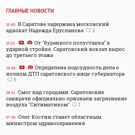
ГЛАВНЫЕ НОВОСТИ
В Саратове задержана московский
15:49
адвокат Надежда Ерусланова
2
От "буранного полустанка" к
15:33
ударной стройке. Саратовский вокзал вырос
до третьего этажа
Определена подсудность дела о
14:48
ночном ДТП саратовского вице-губернатора
5
Смог над городами. Саратовские
08:41
санврачи официально признали загрязнение
воздуха "Ситиматиком"
1
Олег Костин станет областным
07:50
министром здравоохранения