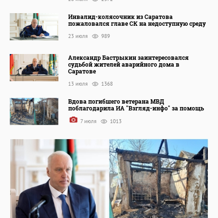
Инвалид-колясочник из Саратова
пожаловался главе СК на недоступную среду
23 июля
989
Александр Бастрыкин заинтересовался
судьбой жителей аварийного дома в
Саратове
13 июля
1368
Вдова погибшего ветерана МВД
поблагодарила ИА "Взгляд-инфо" за помощь
7 июля
1013