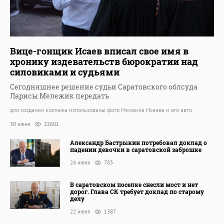
Вице-гонщик Исаев вписал свое имя в
хронику издевательств бюрократии над
силовиками и судьями
Сегодняшнее решение судьи Саратовского облсуда
Ларисы Мележик передать
для создания коллажа использованы фото Михаила Исаева и его авто
30 июня
22601
Александр Бастрыкин потребовал доклад о
падении девочки в саратовской заброшке
24 июня
783
В саратовском поселке снесли мост и нет
дорог. Глава СК требует доклад по старому
делу
22 июня
1387