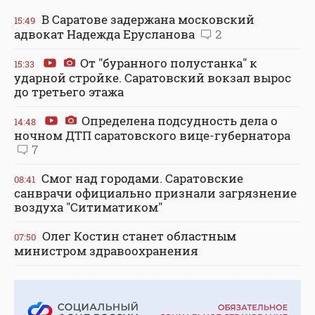
В Саратове задержана московский
15:49
адвокат Надежда Ерусланова
2
От "буранного полустанка" к
15:33
ударной стройке. Саратовский вокзал вырос
до третьего этажа
Определена подсудность дела о
14:48
ночном ДТП саратовского вице-губернатора
7
Смог над городами. Саратовские
08:41
санврачи официально признали загрязнение
воздуха "Ситиматиком"
Олег Костин станет областным
07:50
министром здравоохранения