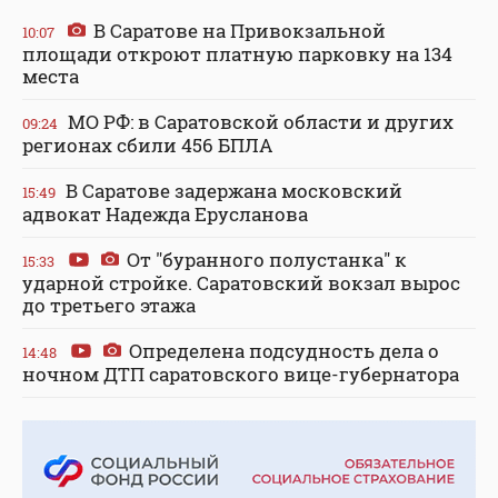
В Саратове на Привокзальной
10:07
площади откроют платную парковку на 134
места
МО РФ: в Саратовской области и других
09:24
регионах сбили 456 БПЛА
В Саратове задержана московский
15:49
адвокат Надежда Ерусланова
От "буранного полустанка" к
15:33
ударной стройке. Саратовский вокзал вырос
до третьего этажа
Определена подсудность дела о
14:48
ночном ДТП саратовского вице-губернатора