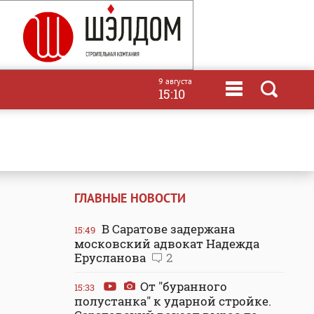
9 августа
15:10
ГЛАВНЫЕ НОВОСТИ
В Саратове задержана
15:49
московский адвокат Надежда
Ерусланова
2
От "буранного
15:33
полустанка" к ударной стройке.