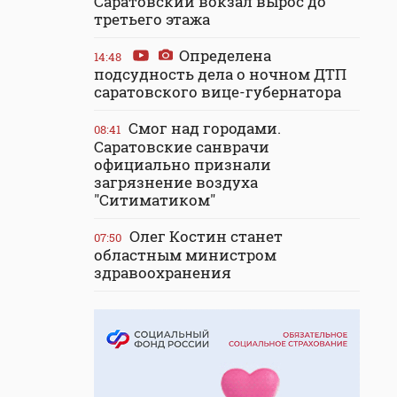
Саратовский вокзал вырос до
третьего этажа
Определена
14:48
подсудность дела о ночном ДТП
саратовского вице-губернатора
Смог над городами.
08:41
Саратовские санврачи
официально признали
загрязнение воздуха
"Ситиматиком"
Олег Костин станет
07:50
областным министром
здравоохранения