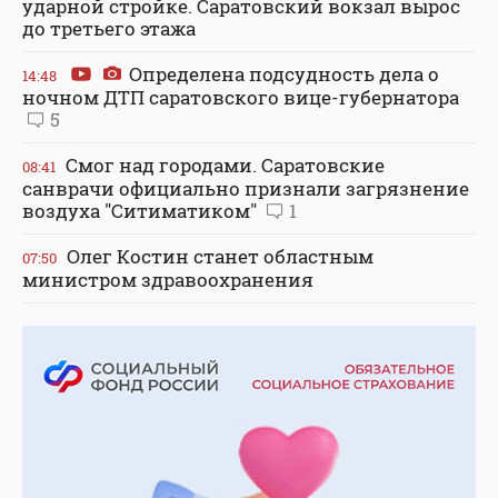
ударной стройке. Саратовский вокзал вырос
до третьего этажа
Определена подсудность дела о
14:48
ночном ДТП саратовского вице-губернатора
5
Смог над городами. Саратовские
08:41
санврачи официально признали загрязнение
воздуха "Ситиматиком"
1
Олег Костин станет областным
07:50
министром здравоохранения