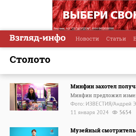
Новости
Статьи
Столото
Минфин захотел получа
Минфин предложил измен
Фото: ИЗВЕСТИЯ/Андрей 
11 января 2024
5654
Музейный смотритель 