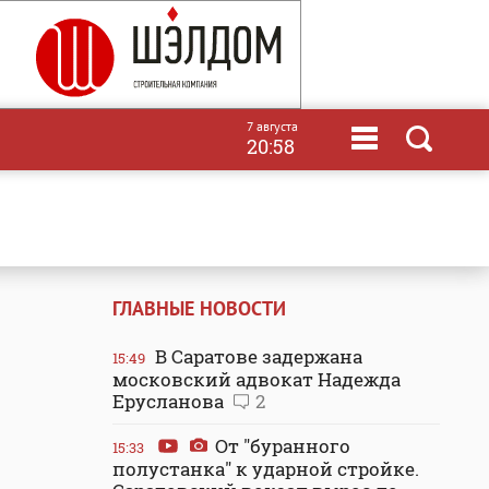
7 августа
20:58
ГЛАВНЫЕ НОВОСТИ
В Саратове задержана
15:49
московский адвокат Надежда
Ерусланова
2
От "буранного
15:33
полустанка" к ударной стройке.