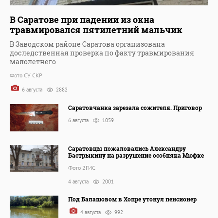
В Саратове при падении из окна
травмировался пятилетний мальчик
В Заводском районе Саратова организована
доследственная проверка по факту травмирования
малолетнего
Фото СУ СКР
6 августа
2882
Саратовчанка зарезала сожителя. Приговор
6 августа
1059
Саратовцы пожаловались Александру
Бастрыкину на разрушение особняка Мюфке
Фото 2ГИС
4 августа
2001
Под Балашовом в Хопре утонул пенсионер
4 августа
992