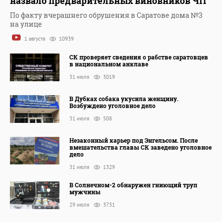
назвало предварительных виновников ЧП
По факту вчерашнего обрушения в Саратове дома №3
на улице
1 августа
10939
СК проверяет сведения о рабстве саратовцев
в национальном анклаве
31 июля
3019
В Дубках собака укусила женщину.
Возбуждено уголовное дело
31 июля
508
Незаконный карьер под Энгельсом. После
вмешательства главы СК заведено уголовное
дело
31 июля
1329
В Солнечном-2 обнаружен гниющий труп
мужчины
29 июля
3731