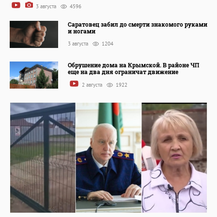
3 августа
4596
Саратовец забил до смерти знакомого руками
и ногами
3 августа
1204
Обрушение дома на Крымской. В районе ЧП
еще на два дня ограничат движение
2 августа
1922