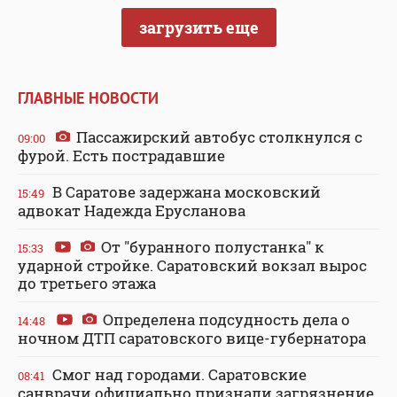
загрузить еще
ГЛАВНЫЕ НОВОСТИ
Пассажирский автобус столкнулся с
09:00
фурой. Есть пострадавшие
В Саратове задержана московский
15:49
адвокат Надежда Ерусланова
От "буранного полустанка" к
15:33
ударной стройке. Саратовский вокзал вырос
до третьего этажа
Определена подсудность дела о
14:48
ночном ДТП саратовского вице-губернатора
Смог над городами. Саратовские
08:41
санврачи официально признали загрязнение