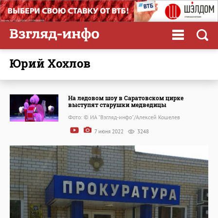
Юрий Хохлов
На ледовом шоу в Саратовском цирке
выступят старушки медведицы
Фото: © ИА "Взгляд-инфо"/Алексей Кошелев
7 июня 2022
3248