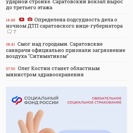
ударной стройке. Саратовский вокзал вырос
до третьего этажа
Определена подсудность дела о
14:48
ночном ДТП саратовского вице-губернатора
7
Смог над городами. Саратовские
08:41
санврачи официально признали загрязнение
воздуха "Ситиматиком"
Олег Костин станет областным
07:50
министром здравоохранения