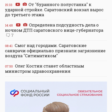
От "буранного полустанка" к
15:33
ударной стройке. Саратовский вокзал вырос
до третьего этажа
Определена подсудность дела о
14:48
ночном ДТП саратовского вице-губернатора
7
Смог над городами. Саратовские
08:41
санврачи официально признали загрязнение
воздуха "Ситиматиком"
Олег Костин станет областным
07:50
министром здравоохранения