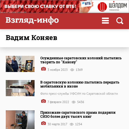
Вадим Коняев
Осужденные саратовских колоний пытались
творить по "Канону"
3 ноября 2023
1369
В саратовскую колонию пытались передать
мобильники в иконе
Фото пресс-службы УФСИН по Саратовской области
7 февраля 2022
5436
Прихожане саратовского храма подарили
СИЗО более двух тысяч книг
30 марта 2017
1254