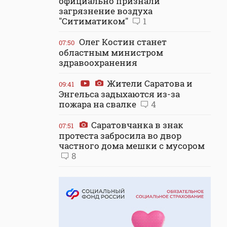
официально признали
загрязнение воздуха
"Ситиматиком"
1
Олег Костин станет
07:50
областным министром
здравоохранения
Жители Саратова и
09:41
Энгельса задыхаются из-за
пожара на свалке
4
Саратовчанка в знак
07:51
протеста забросила во двор
частного дома мешки с мусором
8