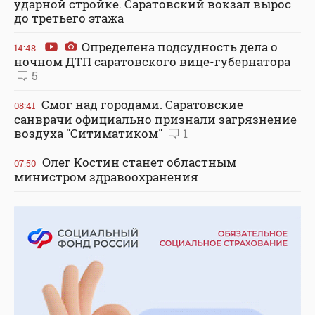
ударной стройке. Саратовский вокзал вырос
до третьего этажа
Определена подсудность дела о
14:48
ночном ДТП саратовского вице-губернатора
5
Смог над городами. Саратовские
08:41
санврачи официально признали загрязнение
воздуха "Ситиматиком"
1
Олег Костин станет областным
07:50
министром здравоохранения