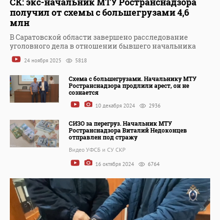
СК: экс-начальник МТУ Ространснадзора
получил от схемы с большегрузами 4,6
млн
В Саратовской области завершено расследование
уголовного дела в отношении бывшего начальника
24 ноября 2025
5818
Схема с большегрузами. Начальнику МТУ
Ространснадзора продлили арест, он не
сознается
10 декабря 2024
2936
СИЗО за перегруз. Начальник МТУ
Ространснадзора Виталий Недоконцев
отправлен под стражу
Видео УФСБ и СУ СКР
16 октября 2024
6764