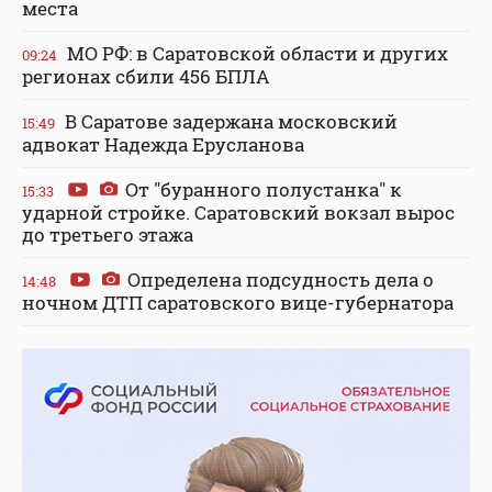
места
МО РФ: в Саратовской области и других
09:24
регионах сбили 456 БПЛА
В Саратове задержана московский
15:49
адвокат Надежда Ерусланова
От "буранного полустанка" к
15:33
ударной стройке. Саратовский вокзал вырос
до третьего этажа
Определена подсудность дела о
14:48
ночном ДТП саратовского вице-губернатора