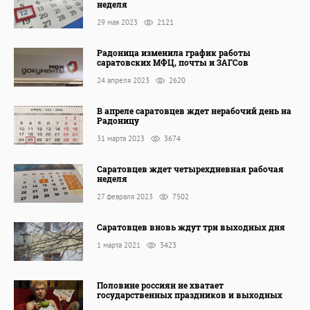
неделя
29 мая 2023
2121
Радоница изменила график работы
саратовских МФЦ, почты и ЗАГСов
24 апреля 2023
2620
В апреле саратовцев ждет нерабочий день на
Радоницу
31 марта 2023
3674
Саратовцев ждет четырехдневная рабочая
неделя
27 февраля 2023
7502
Саратовцев вновь ждут три выходных дня
1 марта 2021
3423
Половине россиян не хватает
государственных праздников и выходных