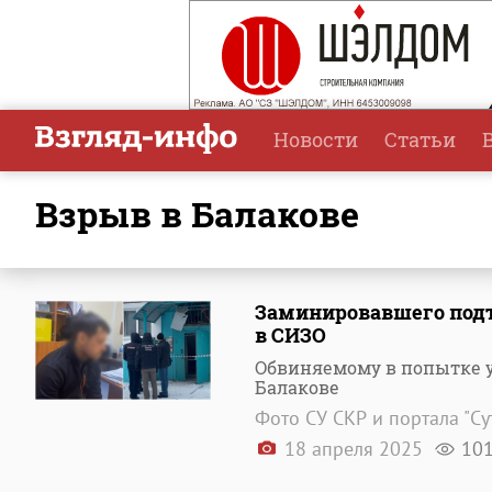
Новости
Статьи
взрыв в Балакове
Заминировавшего подъ
в СИЗО
Обвиняемому в попытке 
Балакове
Фото СУ СКР и портала "Су
18 апреля 2025
10