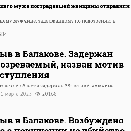
вшего мужа пострадавшей женщины отправили 
етнему мужчине, задержанному по подозрению в
384
ыв в Балакове. Задержан
озреваемый, назван мотив
еступления
товской области задержан 38-летний мужчина
1 марта 2025
20168
ыв в Балакове. Возбуждено
о о покушении на убийство