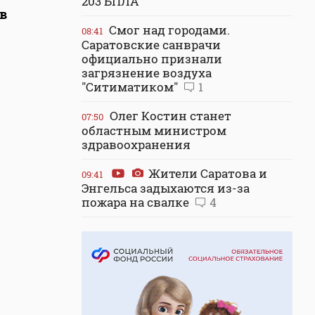
203 БПЛА
в
Смог над городами.
08:41
Саратовские санврачи
официально признали
загрязнение воздуха
"Ситиматиком"
1
Олег Костин станет
07:50
областным министром
здравоохранения
Жители Саратова и
09:41
Энгельса задыхаются из-за
пожара на свалке
4