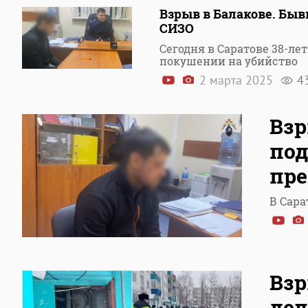
Взрыв в Балакове. Бы
СИЗО
Сегодня в Саратове 38-л
покушении на убийство
2 марта 2025
4
Взр
под
пр
В Сара
Взр
дел