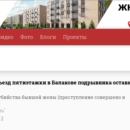
Видео
Фото
Блоги
Проекты
езд пятиэтажки в Балакове подрывника остав
убийства бывшей жены (преступление совершено в
ть"
12