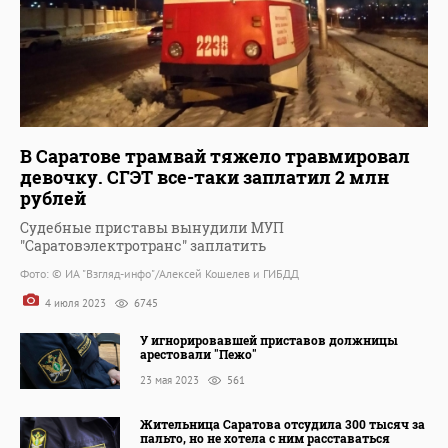
В Саратове трамвай тяжело травмировал
девочку. СГЭТ все-таки заплатил 2 млн
рублей
Судебные приставы вынудили МУП
"Саратовэлектротранс" заплатить
Фото: © ИА "Взгляд-инфо"/Алексей Кошелев и ГИБДД
4 июля 2023
6745
У игнорировавшей приставов должницы
арестовали "Пежо"
23 мая 2023
561
Жительница Саратова отсудила 300 тысяч за
пальто, но не хотела с ним расставаться