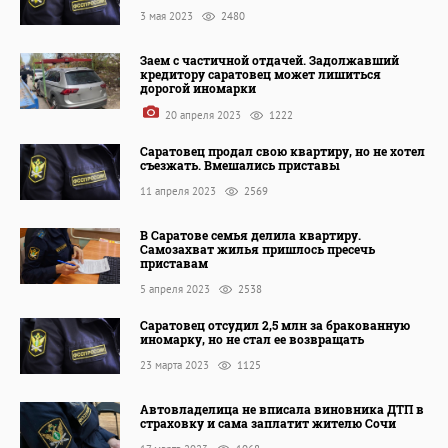
3 мая 2023
2480
Заем с частичной отдачей. Задолжавший
кредитору саратовец может лишиться
дорогой иномарки
20 апреля 2023
1222
Саратовец продал свою квартиру, но не хотел
съезжать. Вмешались приставы
11 апреля 2023
2569
В Саратове семья делила квартиру.
Самозахват жилья пришлось пресечь
приставам
5 апреля 2023
2538
Саратовец отсудил 2,5 млн за бракованную
иномарку, но не стал ее возвращать
23 марта 2023
1125
Автовладелица не вписала виновника ДТП в
страховку и сама заплатит жителю Сочи