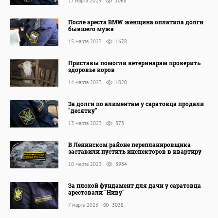
17 марта 2023
1068
После ареста BMW женщина оплатила долги
бывшего мужа
15 марта 2023
1678
Приставы помогли ветеринарам проверить
здоровье коров
14 марта 2023
1020
За долги по алиментам у саратовца продали
"десятку"
13 марта 2023
373
В Ленинском районе перепланировщика
заставили пустить инспекторов в квартиру
10 марта 2023
3934
За плохой фундамент для дачи у саратовца
арестовали "Ниву"
7 марта 2023
3038